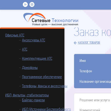
Заказ к
Офисные АТС
Аксессуары АТС
КАТАЛОГ ТОВАРОВ
АТС
Комплектующие АТС
Имя
Домофоны
Телефон
Программное обеспечение
Название организац
Телефоны, факсы и аксессуары
ИБП, фильтры, стабилизаторы
Байпас-панели
Решение или услуга
ИБП (Источники Бесперебойного
Комментарий