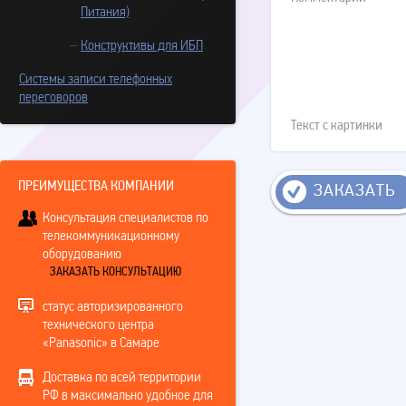
Питания)
Конструктивы для ИБП
Системы записи телефонных
переговоров
Текст с картинки
ПРЕИМУЩЕСТВА КОМПАНИИ
ЗАКАЗАТЬ
Консультация специалистов по
телекоммуникационному
оборудованию
ЗАКАЗАТЬ КОНСУЛЬТАЦИЮ
статус авторизированного
технического центра
«Panasonic» в Самаре
Доставка по всей территории
РФ в максимально удобное для