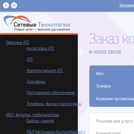
Корзин
Заказ к
Офисные АТС
Аксессуары АТС
КАТАЛОГ ТОВАРОВ
АТС
Комплектующие АТС
Имя
Домофоны
Телефон
Программное обеспечение
Название организац
Телефоны, факсы и аксессуары
ИБП, фильтры, стабилизаторы
Байпас-панели
Решение или услуга
ИБП (Источники Бесперебойного
Комментарий