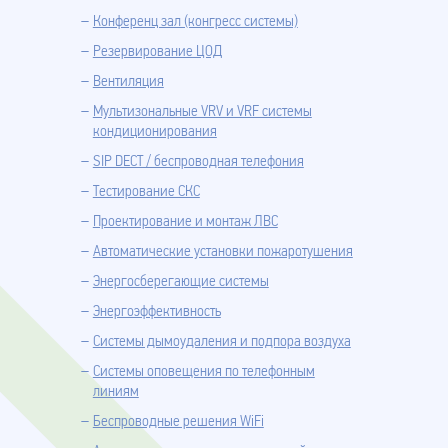
Конференц зал (конгресс системы)
Резервирование ЦОД
Вентиляция
Мультизональные VRV и VRF системы
кондиционирования
SIP DECT / беспроводная телефония
Тестирование СКС
Проектирование и монтаж ЛВС
Автоматические установки пожаротушения
Энергосберегающие системы
Энергоэффективность
Системы дымоудаления и подпора воздуха
Системы оповещения по телефонным
линиям
Беспроводные решения WiFi