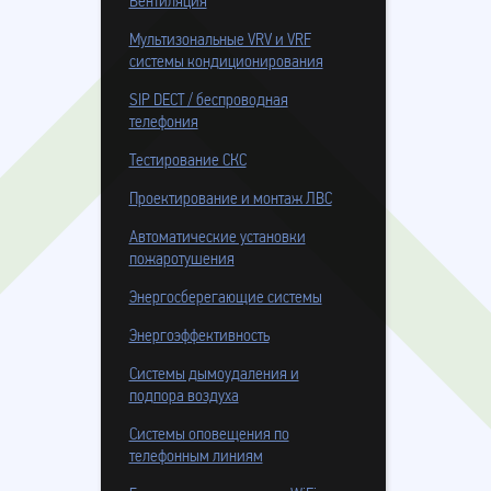
Вентиляция
Мультизональные VRV и VRF
системы кондиционирования
SIP DECT / беспроводная
телефония
Тестирование СКС
Проектирование и монтаж ЛВС
Автоматические установки
пожаротушения
Энергосберегающие системы
Энергоэффективность
Системы дымоудаления и
подпора воздуха
Системы оповещения по
телефонным линиям