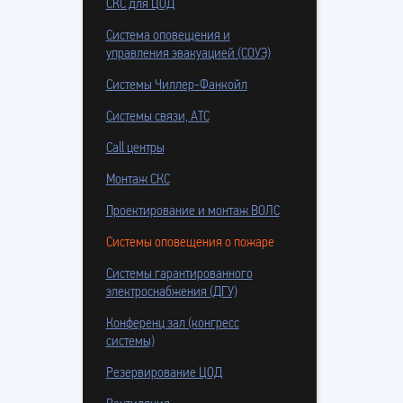
СКС для ЦОД
Система оповещения и
управления эвакуацией (СОУЭ)
Системы Чиллер-Фанкойл
Системы связи, АТС
Call центры
Монтаж СКС
Проектирование и монтаж ВОЛС
Системы оповещения о пожаре
Системы гарантированного
электроснабжения (ДГУ)
Конференц зал (конгресс
системы)
Резервирование ЦОД