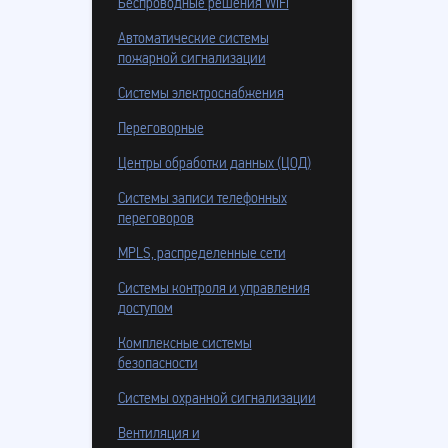
Беспроводные решения WiFi
Автоматические системы
пожарной сигнализации
Системы электроснабжения
Переговорные
Центры обработки данных (ЦОД)
Системы записи телефонных
переговоров
MPLS, распределенные сети
Системы контроля и управления
доступом
Комплексные системы
безопасности
Системы охранной сигнализации
Вентиляция и