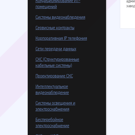
Кондиционирование ИТ-
адми
завод
помещений
Системы видеонаблюдения
Сервисные контракты
Корпоративная IP телефония
Сети передачи данных
СКС (Структурированные
кабельные системы)
Проектирование СКС
Интеллектуальное
видеонаблюдение
Системы освещения и
электроснабжения
Бесперебойное
электроснабжение