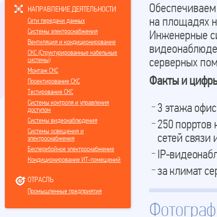
Обеспечиваем 
НАПРАВЛЕНИЕ ДЕЯТЕЛЬНОСТИ
на площадях н
Сети передачи данных
Системы электроснабжения
Инженерные си
Вентиляция и кондиционирование
видеонаблюде
СКС (Структурированные кабельные
системы)
серверных по
Монтаж СКС
Факты и цифры
Проектирование СКС
Тестирование СКС
Системы контроля и управления
3 этажа офи
доступом
Системы видеонаблюдения
250 порртов 
Системы освещения и
сетей связи 
электроснабжения
Бесперебойное электроснабжение
IP-видеонабл
Кондиционирование ИТ-помещений
за климат се
ОТРАСЛЬ
Промышленные предприятия
Фотограф